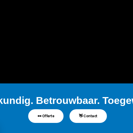
kundig. Betrouwbaar. Toegew
👀 Offerte
👋 Contact