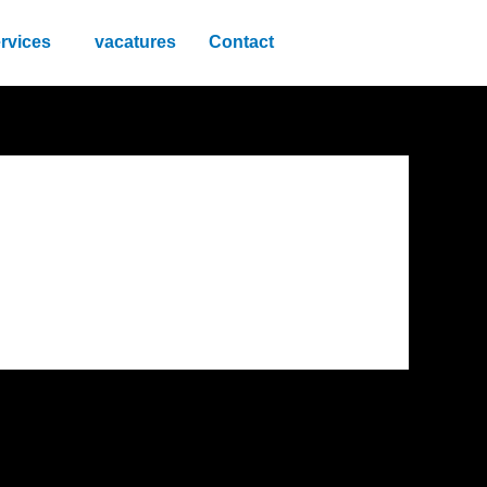
rvices
vacatures
Contact