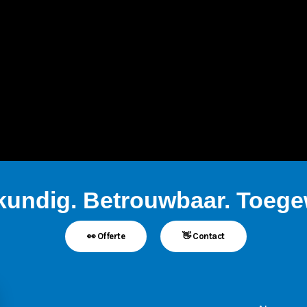
kundig. Betrouwbaar. Toegew
👀 Offerte
👋 Contact