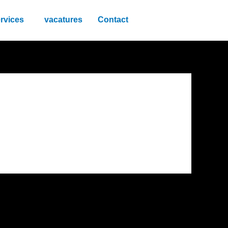
rvices
vacatures
Contact