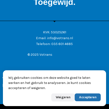
Toegewijd.
KVK: 53025261
Email:
info@votrans.nl
Telefoon:
035 601 4685
© 2025 Votrans
Algemene voorwaarden
Wij gebruiken cookies om deze website goed te laten
werken en het gebruik te analyseren. Je kunt cookies
Privacyverklaring
accepteren of weigeren.
Weigeren
Accepteren
Powered by
Max
👋