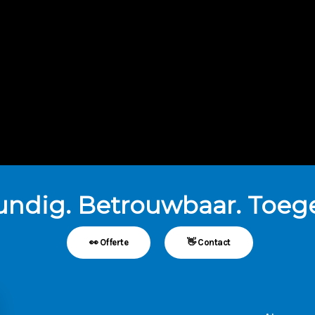
undig. Betrouwbaar. Toege
👀 Offerte
👋 Contact