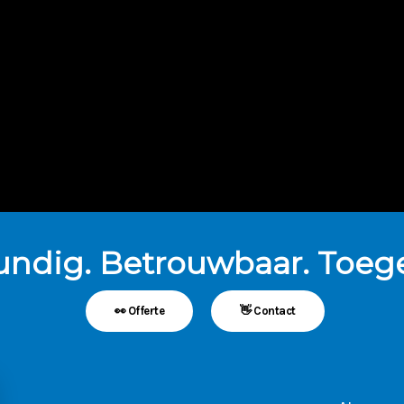
undig. Betrouwbaar. Toege
👀 Offerte
👋 Contact