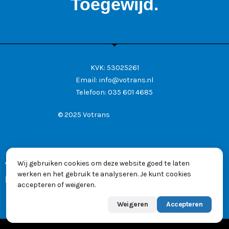
Toegewijd.
KVK: 53025261
Email:
info@votrans.nl
Telefoon:
035 601 4685
© 2025 Votrans
Algemene voorwaarden
Wij gebruiken cookies om deze website goed te laten
werken en het gebruik te analyseren. Je kunt cookies
Privacyverklaring
accepteren of weigeren.
Weigeren
Accepteren
Powered by
Max
👋