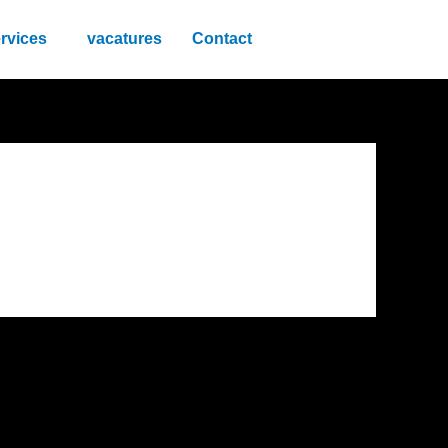
rvices
vacatures
Contact