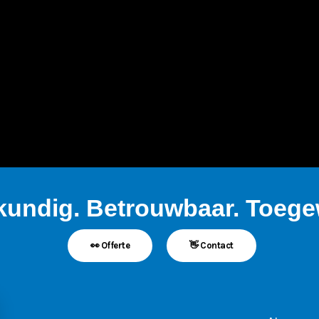
kundig. Betrouwbaar. Toegew
👀 Offerte
👋 Contact