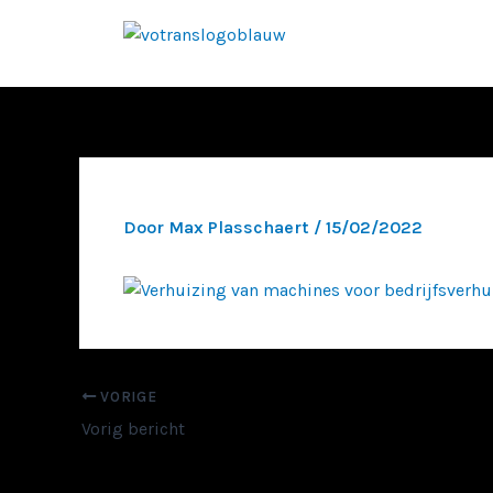
Ga
naar
de
inhoud
Door
Max Plasschaert
/
15/02/2022
VORIGE
Vorig bericht