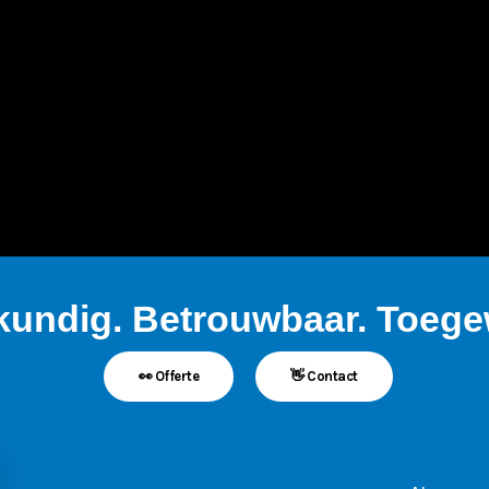
kundig. Betrouwbaar. Toegew
👀 Offerte
👋 Contact