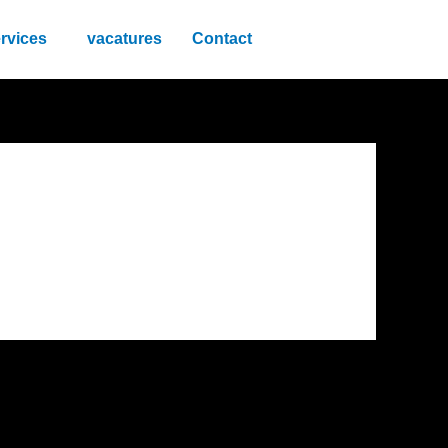
rvices
vacatures
Contact