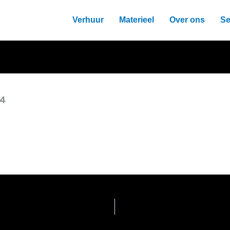
Verhuur
Materieel
Over ons
Se
24