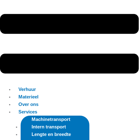
Verhuur
Materieel
Over ons
Services
Machinetransport
Intern transport
Lengte en breedte