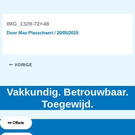
IMG_1329-72×48
Door
Max Plasschaert
/
20/05/2015
VORIGE
Vakkundig. Betrouwbaar.
Toegewijd.
👀 Offerte