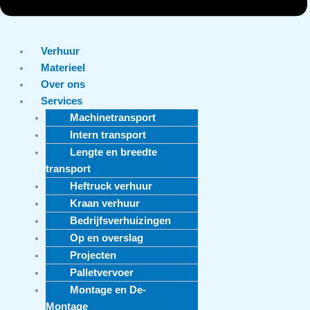
Verhuur
Materieel
Over ons
Services
Machinetransport
Intern transport
Lengte en breedte
transport
Heftruck verhuur
Kraan verhuur
Bedrijfsverhuizingen
Op en overslag
Projecten
Palletvervoer
Montage en De-
Montage