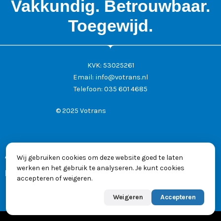
Vakkundig. Betrouwbaar.
Toegewijd.
KVK: 53025261
Email:
info@votrans.nl
Telefoon:
035 601 4685
© 2025 Votrans
Algemene voorwaarden
Wij gebruiken cookies om deze website goed te laten
werken en het gebruik te analyseren. Je kunt cookies
Privacyverklaring
accepteren of weigeren.
Weigeren
Accepteren
Powered by
Max
👋