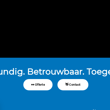
undig. Betrouwbaar. Toege
👀 Offerte
👋 Contact