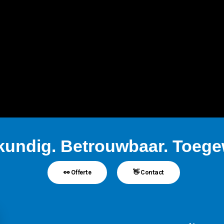
kundig. Betrouwbaar. Toegew
👀 Offerte
👋 Contact