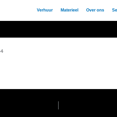
Verhuur
Materieel
Over ons
Se
54