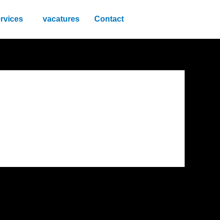
rvices
vacatures
Contact