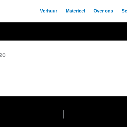
Verhuur
Materieel
Over ons
Se
20