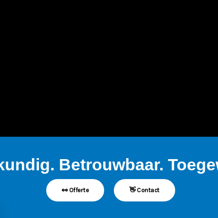
kundig. Betrouwbaar. Toegew
👀 Offerte
👋 Contact