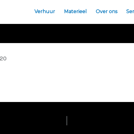
Verhuur
Materieel
Over ons
Ser
220