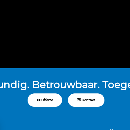
undig. Betrouwbaar. Toege
👀 Offerte
👋 Contact