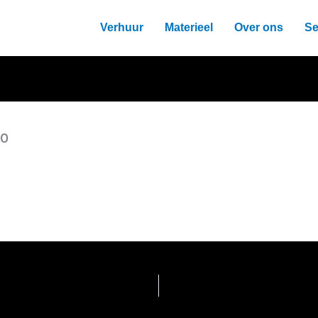
Verhuur
Materieel
Over ons
Se
40