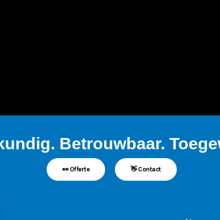
kundig. Betrouwbaar. Toegew
👀 Offerte
👋 Contact