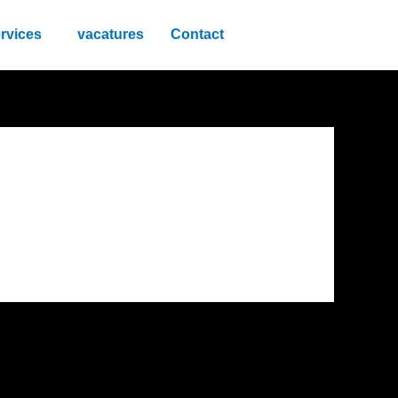
rvices
vacatures
Contact